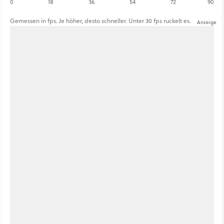
0
18
36
54
72
90
Gemessen in fps. Je höher, desto schneller. Unter 30 fps ruckelt es.