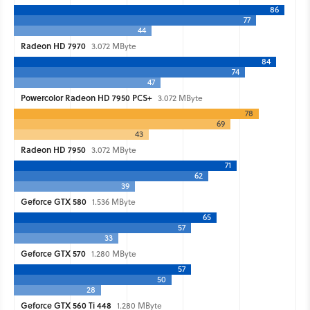
86
77
44
Radeon HD 7970
3.072 MByte
84
74
47
Powercolor Radeon HD 7950 PCS+
3.072 MByte
78
69
43
Radeon HD 7950
3.072 MByte
71
62
39
Geforce GTX 580
1.536 MByte
65
57
33
Geforce GTX 570
1.280 MByte
57
50
28
Geforce GTX 560 Ti 448
1.280 MByte