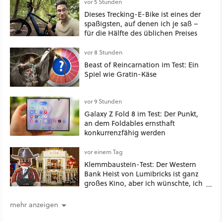
vor 5 Stunden
Dieses Trecking-E-Bike ist eines der
spaßigsten, auf denen ich je saß –
für die Hälfte des üblichen Preises
vor 8 Stunden
Beast of Reincarnation im Test: Ein
Spiel wie Gratin-Käse
vor 9 Stunden
Galaxy Z Fold 8 im Test: Der Punkt,
an dem Foldables ernsthaft
konkurrenzfähig werden
vor einem Tag
Klemmbaustein-Test: Der Western
Bank Heist von Lumibricks ist ganz
großes Kino, aber ich wünschte, ich
hätte vorher nie von der Marke
gehört
mehr anzeigen