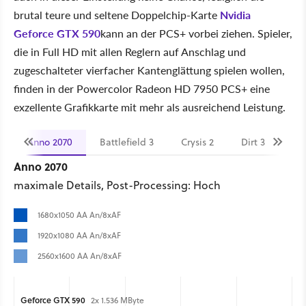
brutal teure und seltene Doppelchip-Karte
Nvidia
Geforce GTX 590
kann an der PCS+ vorbei ziehen. Spieler,
die in Full HD mit allen Reglern auf Anschlag und
zugeschalteter vierfacher Kantenglättung spielen wollen,
finden in der Powercolor Radeon HD 7950 PCS+ eine
exzellente Grafikkarte mit mehr als ausreichend Leistung.
Anno 2070
Battlefield 3
Crysis 2
Dirt 3
Me
Anno 2070
maximale Details, Post-Processing: Hoch
1680x1050 AA An/8xAF
1920x1080 AA An/8xAF
2560x1600 AA An/8xAF
Geforce GTX 590
2x 1.536 MByte