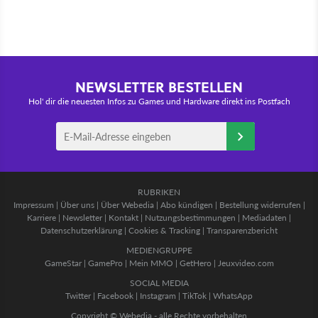
NEWSLETTER BESTELLEN
Hol' dir die neuesten Infos zu Games und Hardware direkt ins Postfach
RUBRIKEN
Impressum
|
Über uns
|
Über Webedia
|
Abo kündigen
|
Bestellung widerrufen
|
Karriere
|
Newsletter
|
Kontakt
|
Nutzungsbestimmungen
|
Mediadaten
|
Datenschutzerklärung
|
Cookies & Tracking
|
Transparenzbericht
MEDIENGRUPPE
GameStar
|
GamePro
|
Mein MMO
|
GetHero
|
Jeuxvideo.com
SOCIAL MEDIA
Twitter
|
Facebook
|
Instagram
|
TikTok
|
WhatsApp
Copyright © Webedia - alle Rechte vorbehalten