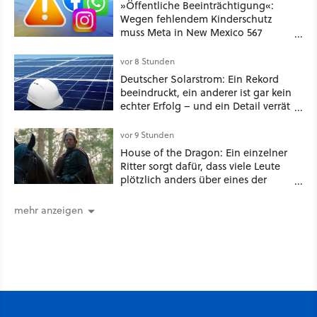
»Öffentliche Beeinträchtigung«:
Wegen fehlendem Kinderschutz
muss Meta in New Mexico 567
Millionen US-Dollar zahlen
vor 8 Stunden
Deutscher Solarstrom: Ein Rekord
beeindruckt, ein anderer ist gar kein
echter Erfolg – und ein Detail verrät
mehr über die Energiewende als
jede Zahl
vor 9 Stunden
House of the Dragon: Ein einzelner
Ritter sorgt dafür, dass viele Leute
plötzlich anders über eines der
umstrittensten Häuser von Game of
Thrones denken
mehr anzeigen