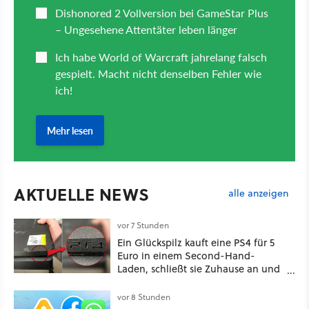
AKTUELLE NEWS
alle anzeigen
vor 7 Stunden
Ein Glückspilz kauft eine PS4 für 5
Euro in einem Second-Hand-
Laden, schließt sie Zuhause an und
schon hat er seine erste
funktionierende PlayStation [Best of
vor 8 Stunden
GameStar]