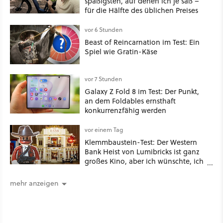
spaßigsten, auf denen ich je saß –
für die Hälfte des üblichen Preises
vor 6 Stunden
Beast of Reincarnation im Test: Ein
Spiel wie Gratin-Käse
vor 7 Stunden
Galaxy Z Fold 8 im Test: Der Punkt,
an dem Foldables ernsthaft
konkurrenzfähig werden
vor einem Tag
Klemmbaustein-Test: Der Western
Bank Heist von Lumibricks ist ganz
großes Kino, aber ich wünschte, ich
hätte vorher nie von der Marke
gehört
mehr anzeigen