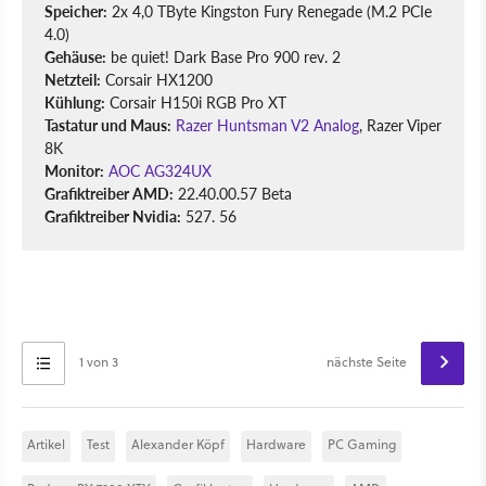
Speicher:
2x 4,0 TByte Kingston Fury Renegade (M.2 PCIe
4.0)
Gehäuse:
be quiet! Dark Base Pro 900 rev. 2
Netzteil:
Corsair HX1200
Kühlung:
Corsair H150i RGB Pro XT
Tastatur und Maus:
Razer Huntsman V2 Analog
, Razer Viper
8K
Monitor:
AOC AG324UX
Grafiktreiber AMD:
22.40.00.57 Beta
Grafiktreiber Nvidia:
527. 56
1 von 3
nächste Seite
Artikel
Test
Alexander Köpf
Hardware
PC Gaming