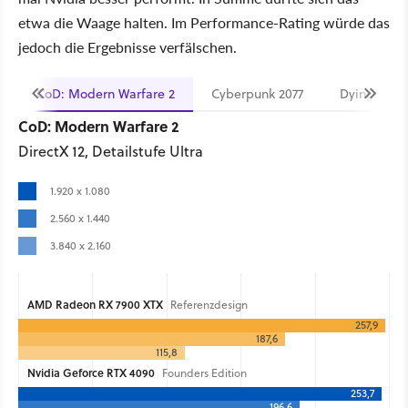
etwa die Waage halten. Im Performance-Rating würde das
jedoch die Ergebnisse verfälschen.
CoD: Modern Warfare 2
Cyberpunk 2077
Dying Light
CoD: Modern Warfare 2
DirectX 12, Detailstufe Ultra
1.920 x 1.080
2.560 x 1.440
3.840 x 2.160
AMD Radeon RX 7900 XTX
Referenzdesign
257,9
187,6
115,8
Nvidia Geforce RTX 4090
Founders Edition
253,7
196,6