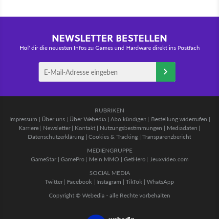
NEWSLETTER BESTELLEN
Hol' dir die neuesten Infos zu Games und Hardware direkt ins Postfach
RUBRIKEN
Impressum
|
Über uns
|
Über Webedia
|
Abo kündigen
|
Bestellung widerrufen
|
Karriere
|
Newsletter
|
Kontakt
|
Nutzungsbestimmungen
|
Mediadaten
|
Datenschutzerklärung
|
Cookies & Tracking
|
Transparenzbericht
MEDIENGRUPPE
GameStar
|
GamePro
|
Mein MMO
|
GetHero
|
Jeuxvideo.com
SOCIAL MEDIA
Twitter
|
Facebook
|
Instagram
|
TikTok
|
WhatsApp
Copyright © Webedia - alle Rechte vorbehalten