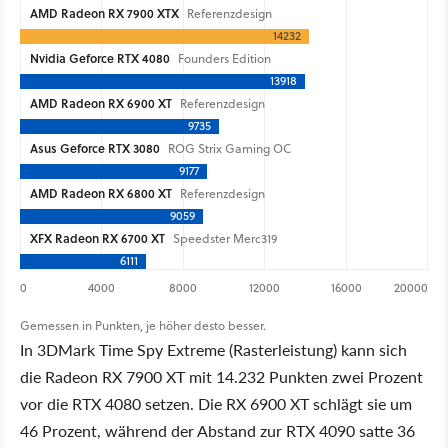
AMD Radeon RX 7900 XTX
Referenzdesign
14232
Nvidia Geforce RTX 4080
Founders Edition
13918
AMD Radeon RX 6900 XT
Referenzdesign
9735
Asus Geforce RTX 3080
ROG Strix Gaming OC
9177
AMD Radeon RX 6800 XT
Referenzdesign
9059
XFX Radeon RX 6700 XT
Speedster Merc319
6111
0
4000
8000
12000
16000
20000
Gemessen in Punkten, je höher desto besser.
In 3DMark Time Spy Extreme (Rasterleistung) kann sich
die Radeon RX 7900 XT mit 14.232 Punkten zwei Prozent
vor die RTX 4080 setzen. Die RX 6900 XT schlägt sie um
46 Prozent, während der Abstand zur RTX 4090 satte 36