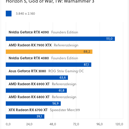
Horizon 5, God of War, TW: Warhammer 3
3.840 x 2.160
Nvidia Geforce RTX 4090
Founders Edition
111,0
AMD Radeon RX 7900 XTX
Referenzdesign
88,2
Nvidia Geforce RTX 4080
Founders Edition
87,1
Asus Geforce RTX 3080
ROG Strix Gaming OC
63,6
AMD Radeon RX 6900 XT
Referenzdesign
61,8
AMD Radeon RX 6800 XT
Referenzdesign
56,9
XFX Radeon RX 6700 XT
Speedster Merc319
39,1
0,0
24,0
48,0
72,0
96,0
120,0