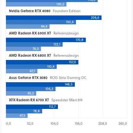
130,2
Nvidia Geforce RTX 4080
Founders Edition
206,6
150,6
94,4
AMD Radeon RX 6900 XT
Referenzdesign
170,8
122,1
76,3
AMD Radeon RX 6800 XT
Referenzdesign
157,0
110,4
67,7
Asus Geforce RTX 3080
ROG Strix Gaming OC
148,5
106,3
65,2
XFX Radeon RX 6700 XT
Speedster Merc319
112,7
78,8
47,5
0,0
52,0
104,0
156,0
208,0
260,0