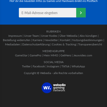
Hol' dir die neuesten Infos zu Games und Hardware direkt ins Postfach
RUBRIKEN
Impressum
|
Unser Team
|
Unser Kodex
|
Über Webedia
|
Abo kündigen
|
Bestellung widerrufen
|
Karriere
|
Newsletter
|
Kontakt
|
Nutzungsbestimmungen
|
Mediadaten
|
Datenschutzerklärung
|
Cookies & Tracking
|
Transparenzbericht
MEDIENGRUPPE
GameStar
|
GamePro
|
Mein MMO
|
GetHero
|
Jeuxvideo.com
SOCIAL MEDIA
Twitter
|
Facebook
|
Instagram
|
TikTok
|
WhatsApp
Copyright © Webedia - alle Rechte vorbehalten