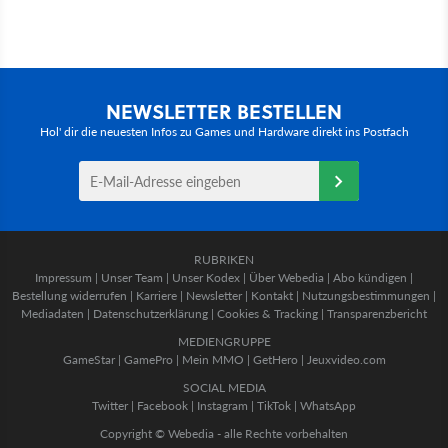
NEWSLETTER BESTELLEN
Hol' dir die neuesten Infos zu Games und Hardware direkt ins Postfach
RUBRIKEN
Impressum
|
Unser Team
|
Unser Kodex
|
Über Webedia
|
Abo kündigen
|
Bestellung widerrufen
|
Karriere
|
Newsletter
|
Kontakt
|
Nutzungsbestimmungen
|
Mediadaten
|
Datenschutzerklärung
|
Cookies & Tracking
|
Transparenzbericht
MEDIENGRUPPE
GameStar
|
GamePro
|
Mein MMO
|
GetHero
|
Jeuxvideo.com
SOCIAL MEDIA
Twitter
|
Facebook
|
Instagram
|
TikTok
|
WhatsApp
Copyright © Webedia - alle Rechte vorbehalten