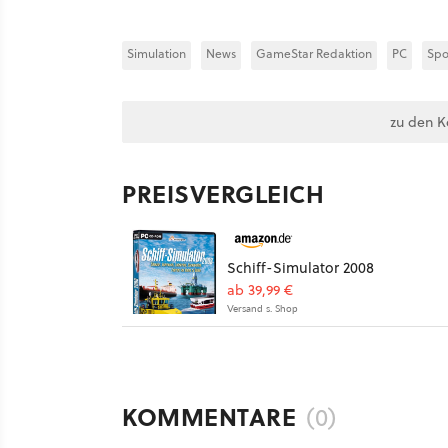
Simulation
News
GameStar Redaktion
PC
Spo
zu den 
PREISVERGLEICH
Schiff-Simulator 2008
ab 39,99 €
Versand s. Shop
KOMMENTARE
(0)