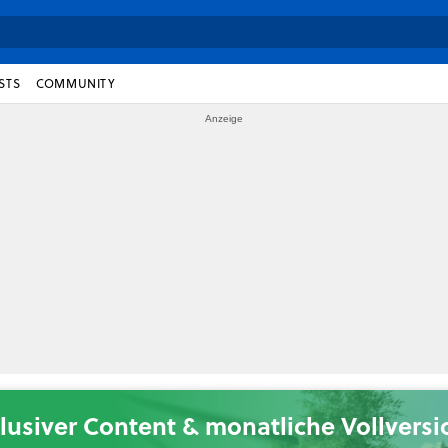
STS
COMMUNITY
lusiver Content & monatliche Vollvers