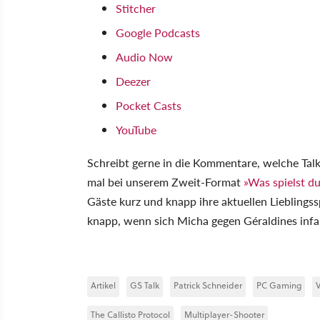
Stitcher
Google Podcasts
Audio Now
Deezer
Pocket Casts
YouTube
Schreibt gerne in die Kommentare, welche Tal
mal bei unserem Zweit-Format
»Was spielst du
Gäste kurz und knapp ihre aktuellen Lieblingss
knapp, wenn sich Micha gegen Géraldines in
Artikel
GS Talk
Patrick Schneider
PC Gaming
V
The Callisto Protocol
Multiplayer-Shooter