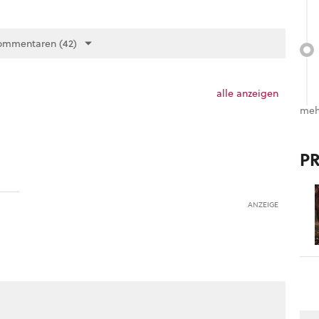
ommentaren (42)
alle anzeigen
meh
P
ANZEIGE