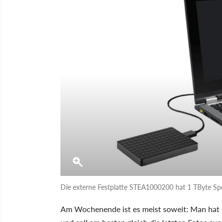
Die externe Festplatte STEA1000200 hat 1 TByte Spe
Am Wochenende ist es meist soweit: Man hat 