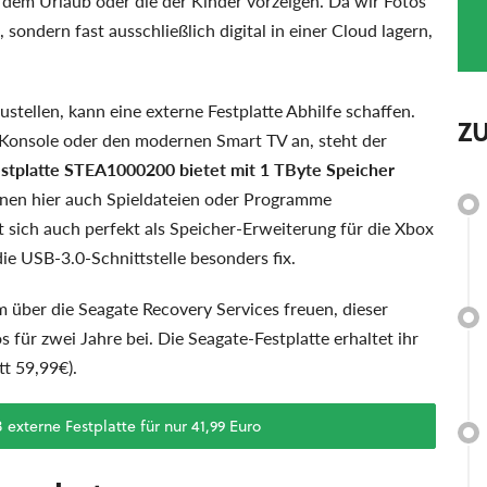
s dem Urlaub oder die der Kinder vorzeigen. Da wir Fotos
ondern fast ausschließlich digital in einer Cloud lagern,
tellen, kann eine externe Festplatte Abhilfe schaffen.
Z
e Konsole oder den modernen Smart TV an, steht der
stplatte STEA1000200 bietet mit 1 TByte Speicher
nnen hier auch Spieldateien oder Programme
t sich auch perfekt als Speicher-Erweiterung für die Xbox
ie USB-3.0-Schnittstelle besonders fix.
 über die Seagate Recovery Services freuen, dieser
s für zwei Jahre bei. Die Seagate-Festplatte erhaltet ihr
t 59,99€).
externe Festplatte für nur 41,99 Euro