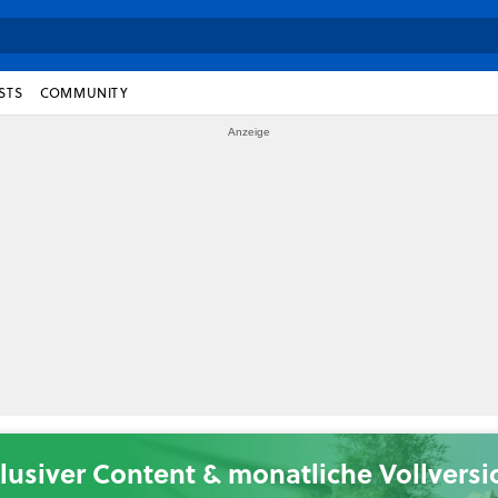
STS
COMMUNITY
lusiver Content & monatliche Vollvers