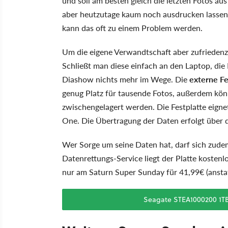
und soll am besten gleich die letzten Fotos au
aber heutzutage kaum noch ausdrucken lassen, s
kann das oft zu einem Problem werden.
Um die eigene Verwandtschaft aber zufriedenzus
Schließt man diese einfach an den Laptop, di
Diashow nichts mehr im Wege. Die
externe Fe
genug Platz für tausende Fotos, außerdem kö
zwischengelagert werden. Die Festplatte eigne
One. Die Übertragung der Daten erfolgt über d
Wer Sorge um seine Daten hat, darf sich zudem
Datenrettungs-Service liegt der Platte kostenlo
nur am Saturn Super Sunday für 41,99€ (anstat
Seagate STEA1000200 1TB 