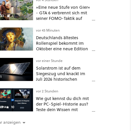
»Eine neue Stufe von Gier«
- GTA 6 verbrennt sich mit
33
1
seiner FOMO-Taktik auf
Netflix die Finger
vor 43 Minuten
Deutschlands ältestes
Rollenspiel bekommt im
Oktober eine neue Edition
- und nein, es ist nicht DSA
vor einer Stunde
Solarstrom ist auf dem
Siegeszug und knackt im
1
Juli 2026 historischen
Rekord – doch der wahre
Erfolg bleibt unsichtbar
vor 2 Stunden
Wie gut kennst du dich mit
der PC-Spiel-Historie aus?
17
10
Teste dein Wissen mit
unserem Minispiel
r anzeigen