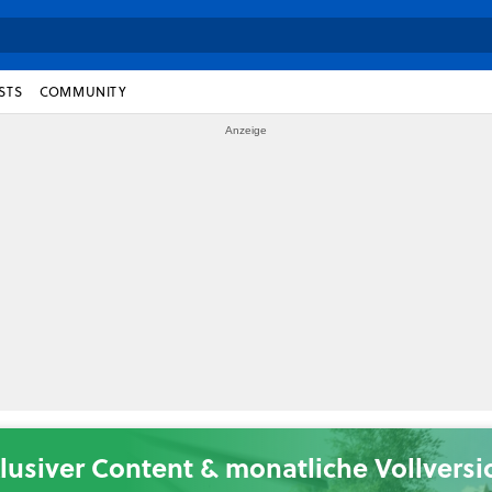
STS
COMMUNITY
lusiver Content & monatliche Vollvers