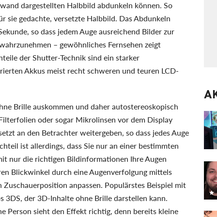
and dargestellten Halbbild abdunkeln können. So
ür sie gedachte, versetzte Halbbild. Das Abdunkeln
o Sekunde, so dass jedem Auge ausreichend Bilder zur
 wahrzunehmen – gewöhnliches Fernsehen zeigt
teile der Shutter-Technik sind ein starker
egrierten Akkus meist recht schweren und teuren LCD-
A
 ohne Brille auskommen und daher autostereoskopisch
ilterfolien oder sogar Mikrolinsen vor dem Display
ersetzt an den Betrachter weitergeben, so dass jedes Auge
hteil ist allerdings, dass Sie nur an einer bestimmten
it nur die richtigen Bildinformationen Ihre Augen
rren Blickwinkel durch eine Augenverfolgung mittels
ch Zuschauerposition anpassen. Populärstes Beispiel mit
 3DS, der 3D-Inhalte ohne Brille darstellen kann.
ne Person sieht den Effekt richtig, denn bereits kleine