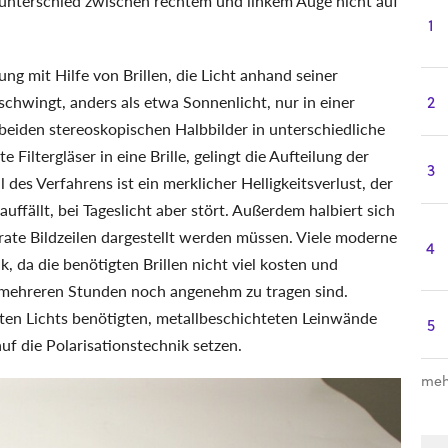
rbunterschied zwischen rechtem und linkem Auge nicht auf
1
ung mit Hilfe von Brillen, die Licht anhand seiner
t schwingt, anders als etwa Sonnenlicht, nur in einer
2
beiden stereoskopischen Halbbilder in unterschiedliche
Filtergläser in eine Brille, gelingt die Aufteilung der
3
 des Verfahrens ist ein merklicher Helligkeitsverlust, der
fällt, bei Tageslicht aber stört. Außerdem halbiert sich
arate Bildzeilen dargestellt werden müssen. Viele moderne
4
, da die benötigten Brillen nicht viel kosten und
h mehreren Stunden noch angenehm zu tragen sind.
ierten Lichts benötigten, metallbeschichteten Leinwände
5
auf die Polarisationstechnik setzen.
meh