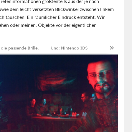
Tiefeninformationen größtenteils aus der je nach
owie dem leicht versetzten Blickwinkel zwischen linkem
rch täuschen. Ein räumlicher Eindruck entsteht. Wir
ehen oder meinen, Objekte vor der eigentlichen
 die passende Brille.
Und: Nintendo 3DS