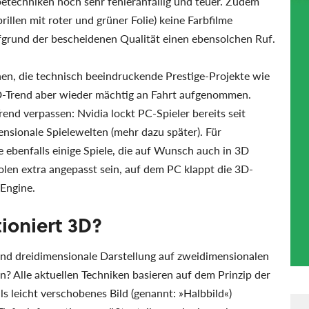
techniken noch sehr fehleranfällig und teuer. Zudem
illen mit roter und grüner Folie) keine Farbfilme
ufgrund der bescheidenen Qualität einen ebensolchen Ruf.
hen, die technisch beeindruckende Prestige-Projekte wie
D-Trend aber wieder mächtig an Fahrt aufgenommen.
end verpassen: Nvidia lockt PC-Spieler bereits seit
ensionale Spielewelten (mehr dazu später). Für
e ebenfalls einige Spiele, die auf Wunsch auch in 3D
solen extra angepasst sein, auf dem PC klappt die 3D-
-Engine.
ioniert 3D?
end dreidimensionale Darstellung auf zweidimensionalen
? Alle aktuellen Techniken basieren auf dem Prinzip der
s leicht verschobenes Bild (genannt: »Halbbild«)