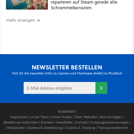
reparieren auf Steam gerade alte
Schrammelkonsolen
mehr anzeigen
NEWSLETTER BESTELLEN
Hol' dir die neuesten Infos zu Games und Hardware direkt ins Postfach
RUBRIKEN
Impressum
|
Unser Team
|
Unser Kodex
|
Über Webedia
|
Abo kündigen
|
Bestellung widerrufen
|
Karriere
|
Newsletter
|
Kontakt
|
Nutzungsbestimmungen
|
Mediadaten
|
Datenschutzerklärung
|
Cookies & Tracking
|
Transparenzbericht