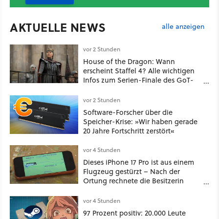
AKTUELLE NEWS
alle anzeigen
vor 2 Stunden
House of the Dragon: Wann
erscheint Staffel 4? Alle wichtigen
Infos zum Serien-Finale des GoT-
Spinoffs
vor 2 Stunden
Software-Forscher über die
Speicher-Krise: »Wir haben gerade
20 Jahre Fortschritt zerstört«
vor 4 Stunden
Dieses iPhone 17 Pro ist aus einem
Flugzeug gestürzt – Nach der
Ortung rechnete die Besitzerin
nicht damit, es unversehrt
vorzufinden
vor 4 Stunden
97 Prozent positiv: 20.000 Leute