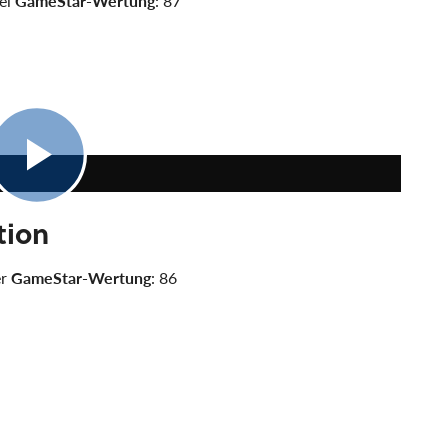
iel
GameStar-Wertung
: 87
8:51
tion
er
GameStar-Wertung
: 86