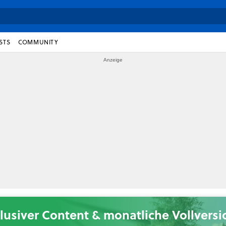
STS
COMMUNITY
lusiver Content & monatliche Vollvers