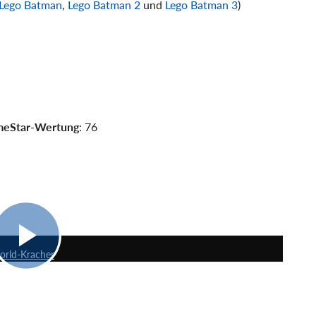
Lego Batman
,
Lego Batman 2
und
Lego Batman 3
)
eStar-Wertung
: 76
6:01
orld-Kracher