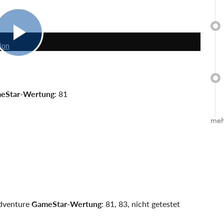
10:01
tion
eStar-Wertung
: 81
meh
Adventure
GameStar-Wertung
: 81, 83, nicht getestet