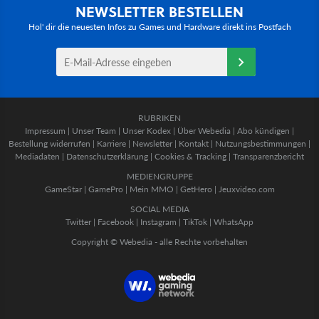
NEWSLETTER BESTELLEN
Hol' dir die neuesten Infos zu Games und Hardware direkt ins Postfach
RUBRIKEN
Impressum
|
Unser Team
|
Unser Kodex
|
Über Webedia
|
Abo kündigen
|
Bestellung widerrufen
|
Karriere
|
Newsletter
|
Kontakt
|
Nutzungsbestimmungen
|
Mediadaten
|
Datenschutzerklärung
|
Cookies & Tracking
|
Transparenzbericht
MEDIENGRUPPE
GameStar
|
GamePro
|
Mein MMO
|
GetHero
|
Jeuxvideo.com
SOCIAL MEDIA
Twitter
|
Facebook
|
Instagram
|
TikTok
|
WhatsApp
Copyright © Webedia - alle Rechte vorbehalten