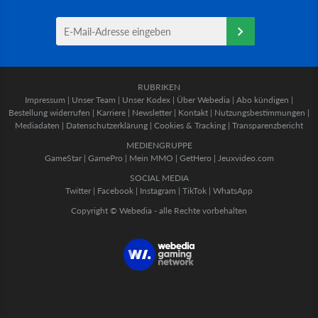
RUBRIKEN
Impressum
|
Unser Team
|
Unser Kodex
|
Über Webedia
|
Abo kündigen
|
Bestellung widerrufen
|
Karriere
|
Newsletter
|
Kontakt
|
Nutzungsbestimmungen
|
Mediadaten
|
Datenschutzerklärung
|
Cookies & Tracking
|
Transparenzbericht
MEDIENGRUPPE
GameStar
|
GamePro
|
Mein MMO
|
GetHero
|
Jeuxvideo.com
SOCIAL MEDIA
Twitter
|
Facebook
|
Instagram
|
TikTok
|
WhatsApp
Copyright © Webedia - alle Rechte vorbehalten