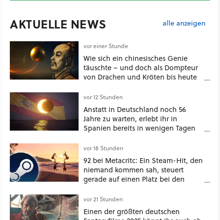
AKTUELLE NEWS
alle anzeigen
vor einer Stunde
Wie sich ein chinesisches Genie
täuschte – und doch als Dompteur
von Drachen und Kröten bis heute
Recht behält [Best of GameStar]
vor 12 Stunden
Anstatt in Deutschland noch 56
Jahre zu warten, erlebt ihr in
Spanien bereits in wenigen Tagen
ein schattiges Sommer-Spektakel
vor 18 Stunden
92 bei Metacritc: Ein Steam-Hit, den
niemand kommen sah, steuert
gerade auf einen Platz bei den
Game Awards zu
vor 21 Stunden
Einen der größten deutschen