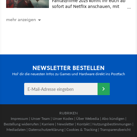
Fantasyfilme 2025 könnt ihr euch ab
sofort auf Netflix anschauen, mit
dabei: ein Star aus Der Hobbit
mehr anzeigen
NEWSLETTER BESTELLEN
Hol' dir die neuesten Infos zu Games und Hardware direkt ins Postfach
RUBRIKEN
Impressum
|
Unser Team
|
Unser Kodex
|
Über Webedia
|
Abo kündigen
|
Bestellung widerrufen
|
Karriere
|
Newsletter
|
Kontakt
|
Nutzungsbestimmungen
|
Mediadaten
|
Datenschutzerklärung
|
Cookies & Tracking
|
Transparenzbericht