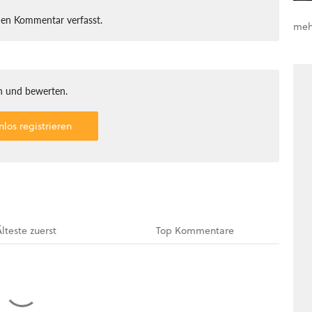
nen Kommentar verfasst.
meh
 und bewerten.
nlos registrieren
Älteste
zuerst
Top
Kommentare