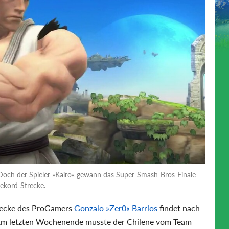
 Doch der Spieler »Kairo« gewann das Super-Smash-Bros-Finale
kord-Strecke.
trecke des ProGamers
Gonzalo »Zer0« Barrios
findet nach
 Am letzten Wochenende musste der Chilene vom Team