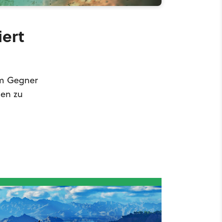
iert
em Gegner
nen zu