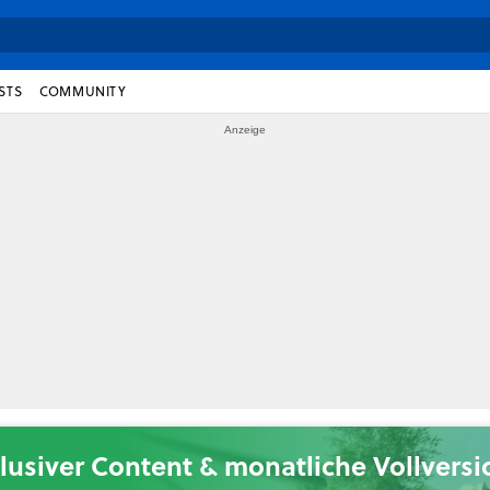
STS
COMMUNITY
lusiver Content & monatliche Vollvers