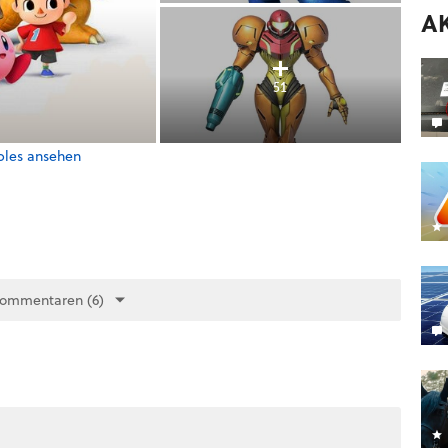
A
51
bles ansehen
Kommentaren (6)