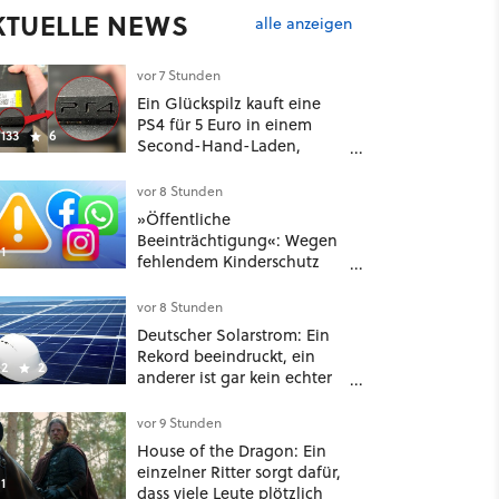
KTUELLE NEWS
alle anzeigen
vor 7 Stunden
Ein Glückspilz kauft eine
PS4 für 5 Euro in einem
133
6
Second-Hand-Laden,
schließt sie Zuhause an und
schon hat er seine erste
vor 8 Stunden
funktionierende PlayStation
»Öffentliche
[Best of GameStar]
Beeinträchtigung«: Wegen
1
fehlendem Kinderschutz
muss Meta in New Mexico
567 Millionen US-Dollar
vor 8 Stunden
zahlen
Deutscher Solarstrom: Ein
Rekord beeindruckt, ein
2
2
anderer ist gar kein echter
Erfolg – und ein Detail
verrät mehr über die
vor 9 Stunden
Energiewende als jede Zahl
House of the Dragon: Ein
einzelner Ritter sorgt dafür,
1
dass viele Leute plötzlich