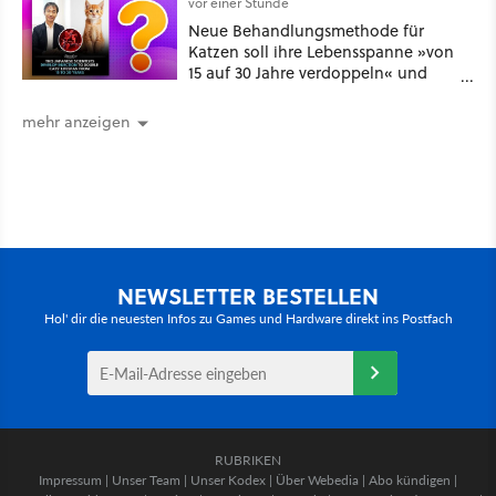
vor einer Stunde
Neue Behandlungsmethode für
Katzen soll ihre Lebensspanne »von
15 auf 30 Jahre verdoppeln« und
über 1.200 Kommentare setzen sich
kritisch damit auseinander
mehr anzeigen
NEWSLETTER BESTELLEN
Hol' dir die neuesten Infos zu Games und Hardware direkt ins Postfach
RUBRIKEN
Impressum
|
Unser Team
|
Unser Kodex
|
Über Webedia
|
Abo kündigen
|