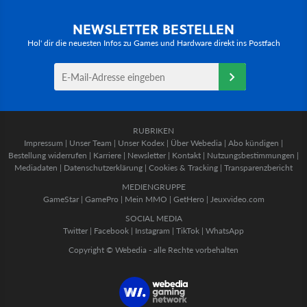
NEWSLETTER BESTELLEN
Hol' dir die neuesten Infos zu Games und Hardware direkt ins Postfach
RUBRIKEN
Impressum
|
Unser Team
|
Unser Kodex
|
Über Webedia
|
Abo kündigen
|
Bestellung widerrufen
|
Karriere
|
Newsletter
|
Kontakt
|
Nutzungsbestimmungen
|
Mediadaten
|
Datenschutzerklärung
|
Cookies & Tracking
|
Transparenzbericht
MEDIENGRUPPE
GameStar
|
GamePro
|
Mein MMO
|
GetHero
|
Jeuxvideo.com
SOCIAL MEDIA
Twitter
|
Facebook
|
Instagram
|
TikTok
|
WhatsApp
Copyright © Webedia - alle Rechte vorbehalten