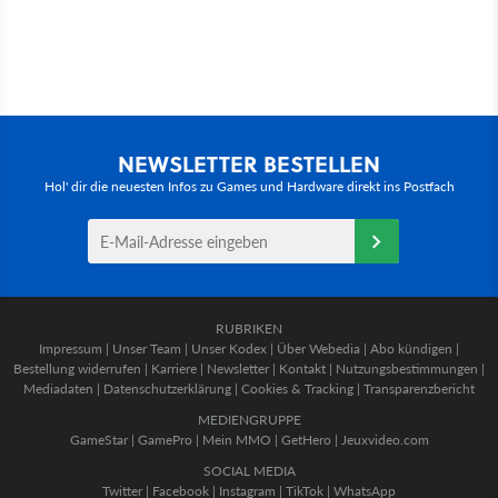
NEWSLETTER BESTELLEN
Hol' dir die neuesten Infos zu Games und Hardware direkt ins Postfach
RUBRIKEN
Impressum
|
Unser Team
|
Unser Kodex
|
Über Webedia
|
Abo kündigen
|
Bestellung widerrufen
|
Karriere
|
Newsletter
|
Kontakt
|
Nutzungsbestimmungen
|
Mediadaten
|
Datenschutzerklärung
|
Cookies & Tracking
|
Transparenzbericht
MEDIENGRUPPE
GameStar
|
GamePro
|
Mein MMO
|
GetHero
|
Jeuxvideo.com
SOCIAL MEDIA
Twitter
|
Facebook
|
Instagram
|
TikTok
|
WhatsApp