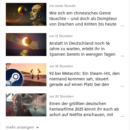
vor einer Stunde
Wie sich ein chinesisches Genie
täuschte – und doch als Dompteur
von Drachen und Kröten bis heute
Recht behält [Best of GameStar]
vor 12 Stunden
Anstatt in Deutschland noch 56
Jahre zu warten, erlebt ihr in
Spanien bereits in wenigen Tagen
ein schattiges Sommer-Spektakel
vor 18 Stunden
92 bei Metacritc: Ein Steam-Hit, den
niemand kommen sah, steuert
gerade auf einen Platz bei den
Game Awards zu
vor 20 Stunden
Einen der größten deutschen
Fantasyfilme 2025 könnt ihr euch ab
sofort auf Netflix anschauen, mit
dabei: ein Star aus Der Hobbit
mehr anzeigen