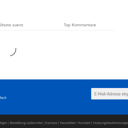
Älteste
zuerst
Top
Kommentare
tfach
digen
|
Bestellung widerrufen
|
Karriere
|
Newsletter
|
Kontakt
|
Nutzungsbestimmunge