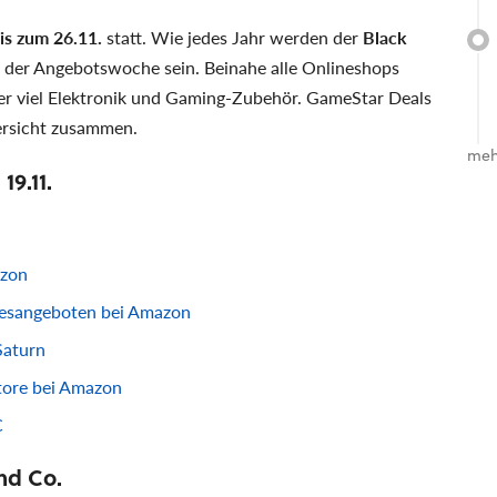
is zum 26.11.
statt. Wie jedes Jahr werden der
Black
der Angebotswoche sein. Beinahe alle Onlineshops
er viel Elektronik und Gaming-Zubehör. GameStar Deals
bersicht zusammen.
meh
9.11.
azon
gesangeboten bei Amazon
Saturn
ore bei Amazon
C
nd Co.