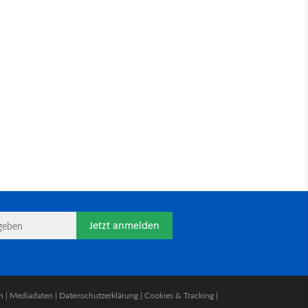
Jetzt anmelden
n
|
Mediadaten
|
Datenschutzerklärung
|
Cookies & Tracking
|