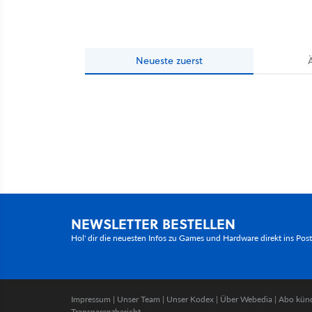
Neueste
zuerst
NEWSLETTER BESTELLEN
Hol' dir die neuesten Infos zu Games und Hardware direkt ins Pos
Impressum
|
Unser Team
|
Unser Kodex
|
Über Webedia
|
Abo kün
Transparenzbericht