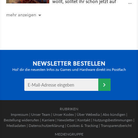
wollt, solltet ihr schon jetzt auf
Duolingo Zwergisch pauken
mehr anzeigen
NEWSLETTER BESTELLEN
Hol' dir die neuesten Infos zu Games und Hardware direkt ins Postfach
RUBRIKEN
Impressum
|
Unser Team
|
Unser Kodex
|
Über Webedia
|
Abo kündigen
|
Bestellung widerrufen
|
Karriere
|
Newsletter
|
Kontakt
|
Nutzungsbestimmungen
|
Mediadaten
|
Datenschutzerklärung
|
Cookies & Tracking
|
Transparenzbericht
MEDIENGRUPPE