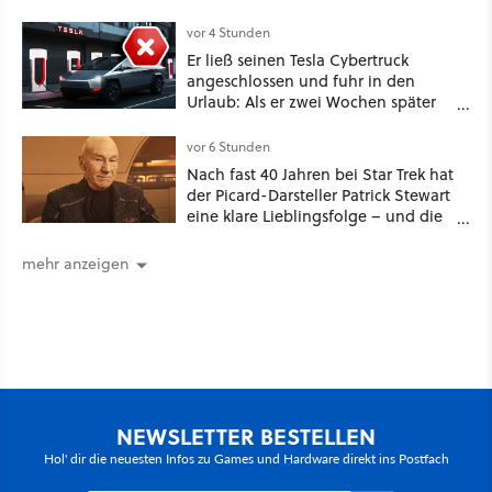
dabei: ein Star aus Der Hobbit
vor 4 Stunden
Er ließ seinen Tesla Cybertruck
angeschlossen und fuhr in den
Urlaub: Als er zwei Wochen später
zurückkam, sprang der Truck nicht
mehr an [Best of GameStar]
vor 6 Stunden
Nach fast 40 Jahren bei Star Trek hat
der Picard-Darsteller Patrick Stewart
eine klare Lieblingsfolge – und die
ist Familiensache
mehr anzeigen
NEWSLETTER BESTELLEN
Hol' dir die neuesten Infos zu Games und Hardware direkt ins Postfach