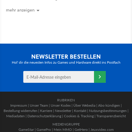
mehr anzeigen
NEWSLETTER BESTELLEN
Hol' dir die neuesten Infos zu Games und Hardware direkt ins Postfach
RUBRIKEN
Impressum
|
Unser Team
|
Unser Kodex
|
Über Webedia
|
Abo kündigen
|
Bestellung widerrufen
|
Karriere
|
Newsletter
|
Kontakt
|
Nutzungsbestimmungen
|
Mediadaten
|
Datenschutzerklärung
|
Cookies & Tracking
|
Transparenzbericht
MEDIENGRUPPE
GameStar
|
GamePro
|
Mein MMO
|
GetHero
|
Jeuxvideo.com