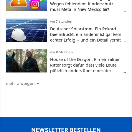
Wegen fehlendem Kinderschutz
muss Meta in New Mexico 567
Millionen US-Dollar zahlen
vor 7 Stunden
Deutscher Solarstrom: Ein Rekord
beeindruckt, ein anderer ist gar kein
echter Erfolg – und ein Detail verrät
mehr über die Energiewende als
jede Zahl
vor 8 Stunden
House of the Dragon: Ein einzelner
Ritter sorgt dafür, dass viele Leute
plötzlich anders über eines der
umstrittensten Häuser von Game of
Thrones denken
mehr anzeigen
NEWSLETTER BESTELLEN