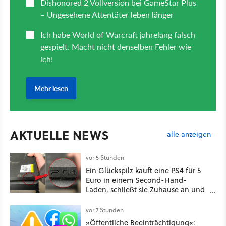
AKTUELLE NEWS
alle anzeigen
vor 5 Stunden
Ein Glückspilz kauft eine PS4 für 5
Euro in einem Second-Hand-
Laden, schließt sie Zuhause an und
schon hat er seine erste
funktionierende PlayStation [Best of
vor 7 Stunden
GameStar]
»Öffentliche Beeinträchtigung«: