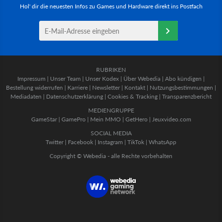
Hol' dir die neuesten Infos zu Games und Hardware direkt ins Postfach
RUBRIKEN
Impressum
|
Unser Team
|
Unser Kodex
|
Über Webedia
|
Abo kündigen
|
Bestellung widerrufen
|
Karriere
|
Newsletter
|
Kontakt
|
Nutzungsbestimmungen
|
Mediadaten
|
Datenschutzerklärung
|
Cookies & Tracking
|
Transparenzbericht
MEDIENGRUPPE
GameStar
|
GamePro
|
Mein MMO
|
GetHero
|
Jeuxvideo.com
SOCIAL MEDIA
Twitter
|
Facebook
|
Instagram
|
TikTok
|
WhatsApp
Copyright © Webedia - alle Rechte vorbehalten