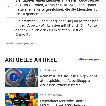
Sie statteten einen Elefanten mit einem GPS-Sender
aus, um zu sehen, wohin er läuft. Zwei Jahre später
4
hatte er eine Karte gezeichnet, die die Menschen für
längst gelöscht hielten
Sie brachten 10 Jahre lang jeden Tag ihr Mittagessen
mit zur Arbeit: »Wir konnten mit 35 und 40 in Rente
5
gehen« – auch dank Gamification [Best of
GameStar]
mehr anzeigen
AKTUELLE ARTIKEL
alle anzeigen
vor 8 Minuten
Reanimal-DLC im Test: Ein gewohnt
atmosphärischer Appetithappen,
der einen extrem bitteren
Nachgeschmack hinterlässt
vor einer Stunde
Legendärer Mercedes-Benz aus
LEGO und fast 3.000 Teilen zum