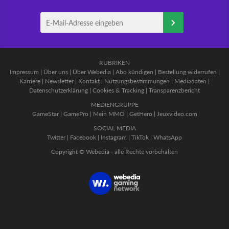
RUBRIKEN
Impressum
|
Über uns
|
Über Webedia
|
Abo kündigen
|
Bestellung widerrufen
|
Karriere
|
Newsletter
|
Kontakt
|
Nutzungsbestimmungen
|
Mediadaten
|
Datenschutzerklärung
|
Cookies & Tracking
|
Transparenzbericht
MEDIENGRUPPE
GameStar
|
GamePro
|
Mein MMO
|
GetHero
|
Jeuxvideo.com
SOCIAL MEDIA
Twitter
|
Facebook
|
Instagram
|
TikTok
|
WhatsApp
Copyright © Webedia - alle Rechte vorbehalten