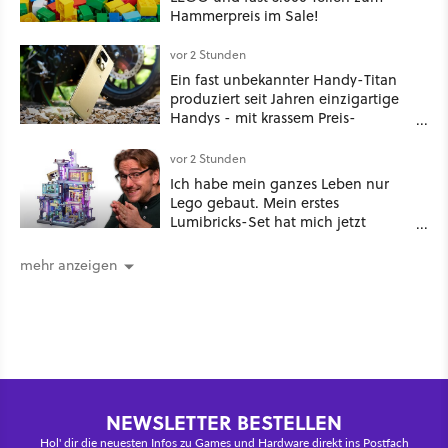
Hammerpreis im Sale!
vor 2 Stunden
Ein fast unbekannter Handy-Titan
produziert seit Jahren einzigartige
Handys - mit krassem Preis-
Leistungsverhältnis
vor 2 Stunden
Ich habe mein ganzes Leben nur
Lego gebaut. Mein erstes
Lumibricks-Set hat mich jetzt
nachhaltig beeindruckt: Game
Stack im Test
mehr anzeigen
NEWSLETTER BESTELLEN
Hol' dir die neuesten Infos zu Games und Hardware direkt ins Postfach