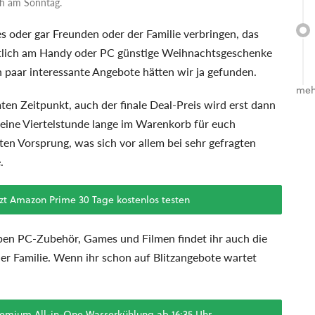
ch am Sonntag.
 oder gar Freunden oder der Familie verbringen, das
mütlich am Handy oder PC günstige Weihnachtsgeschenke
 paar interessante Angebote hätten wir ja gefunden.
meh
en Zeitpunkt, auch der finale Deal-Preis wird erst dann
 eine Viertelstunde lange im Warenkorb für euch
ten Vorsprung, was sich vor allem bei sehr gefragten
.
zt Amazon Prime 30 Tage kostenlos testen
eben PC-Zubehör, Games und Filmen findet ihr auch die
er Familie. Wenn ihr schon auf Blitzangebote wartet
remium All-in-One Wasserkühlung ab 16:35 Uhr