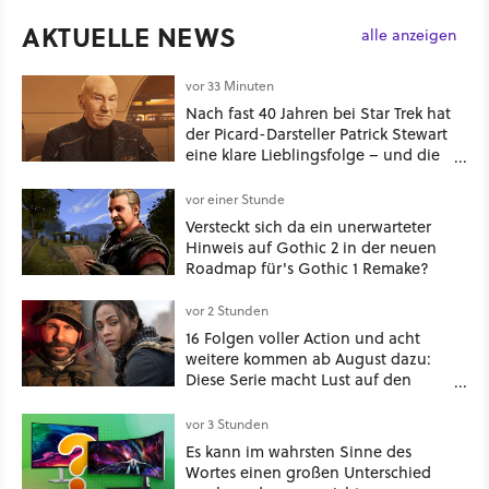
AKTUELLE NEWS
alle anzeigen
vor 33 Minuten
Nach fast 40 Jahren bei Star Trek hat
der Picard-Darsteller Patrick Stewart
eine klare Lieblingsfolge – und die
ist Familiensache
vor einer Stunde
Versteckt sich da ein unerwarteter
Hinweis auf Gothic 2 in der neuen
Roadmap für's Gothic 1 Remake?
vor 2 Stunden
16 Folgen voller Action und acht
weitere kommen ab August dazu:
Diese Serie macht Lust auf den
kommenden Call-of-Duty-Film
vor 3 Stunden
Es kann im wahrsten Sinne des
Wortes einen großen Unterschied