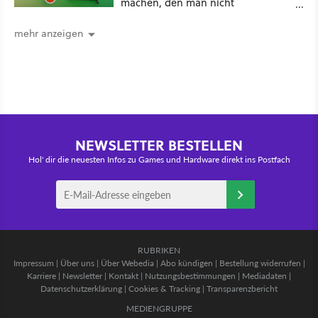
machen, den man nicht
unterschätzen sollte: Mit welchem
Seitenverhältnis seid ihr unterwegs?
mehr anzeigen
NEWSLETTER BESTELLEN
Hol' dir die neuesten Infos zu Games und Hardware direkt ins Postfach
RUBRIKEN
Impressum
|
Über uns
|
Über Webedia
|
Abo kündigen
|
Bestellung widerrufen
|
Karriere
|
Newsletter
|
Kontakt
|
Nutzungsbestimmungen
|
Mediadaten
|
Datenschutzerklärung
|
Cookies & Tracking
|
Transparenzbericht
MEDIENGRUPPE