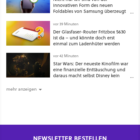
innovativen Form des neuen
Foldables von Samsung überzeugt
– das Handy stellt gerade auch
neue Vorbesteller-Rekorde auf
vor 39 Minuten
Der Glasfaser-Router Fritzbox 5630
ist da – und könnte doch erst
einmal zum Ladenhüter werden
vor 42 Minuten
Star Wars: Der neueste Kinofilm war
eine finanzielle Enttäuschung und
daraus macht selbst Disney kein
Geheimnis
mehr anzeigen
NEWSLETTER BESTELLEN