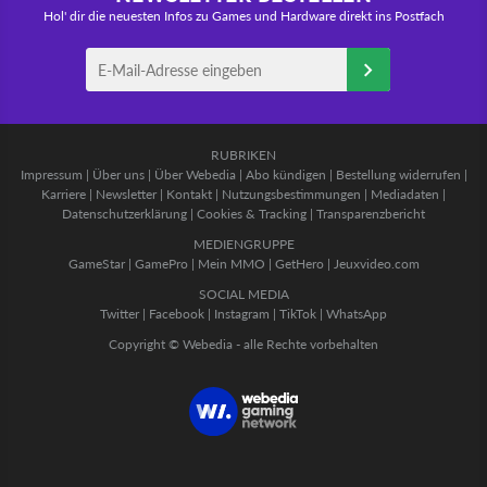
Hol' dir die neuesten Infos zu Games und Hardware direkt ins Postfach
RUBRIKEN
Impressum
|
Über uns
|
Über Webedia
|
Abo kündigen
|
Bestellung widerrufen
|
Karriere
|
Newsletter
|
Kontakt
|
Nutzungsbestimmungen
|
Mediadaten
|
Datenschutzerklärung
|
Cookies & Tracking
|
Transparenzbericht
MEDIENGRUPPE
GameStar
|
GamePro
|
Mein MMO
|
GetHero
|
Jeuxvideo.com
SOCIAL MEDIA
Twitter
|
Facebook
|
Instagram
|
TikTok
|
WhatsApp
Copyright © Webedia - alle Rechte vorbehalten