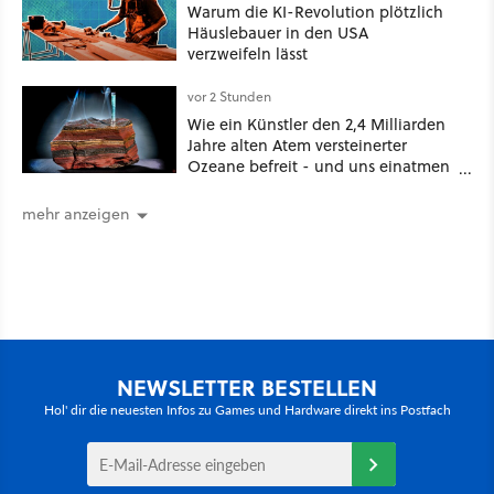
Warum die KI-Revolution plötzlich
Häuslebauer in den USA
verzweifeln lässt
vor 2 Stunden
Wie ein Künstler den 2,4 Milliarden
Jahre alten Atem versteinerter
Ozeane befreit - und uns einatmen
lässt
mehr anzeigen
NEWSLETTER BESTELLEN
Hol' dir die neuesten Infos zu Games und Hardware direkt ins Postfach