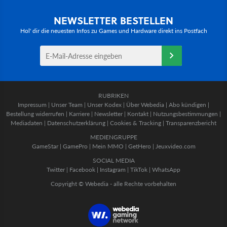
NEWSLETTER BESTELLEN
Hol' dir die neuesten Infos zu Games und Hardware direkt ins Postfach
RUBRIKEN
Impressum
|
Unser Team
|
Unser Kodex
|
Über Webedia
|
Abo kündigen
|
Bestellung widerrufen
|
Karriere
|
Newsletter
|
Kontakt
|
Nutzungsbestimmungen
|
Mediadaten
|
Datenschutzerklärung
|
Cookies & Tracking
|
Transparenzbericht
MEDIENGRUPPE
GameStar
|
GamePro
|
Mein MMO
|
GetHero
|
Jeuxvideo.com
SOCIAL MEDIA
Twitter
|
Facebook
|
Instagram
|
TikTok
|
WhatsApp
Copyright © Webedia - alle Rechte vorbehalten