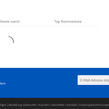
Älteste
zuerst
Top
Kommentare
tfach
digen
|
Bestellung widerrufen
|
Karriere
|
Newsletter
|
Kontakt
|
Nutzungsbestimmunge