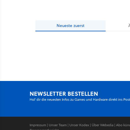
Neueste
zuerst
NEWSLETTER BESTELLEN
Hol' dir die neuesten Infos zu Games und Hardware direkt ins Pos
Impressum
|
Unser Team
|
Unser Kodex
|
Über Webedia
|
Abo kün