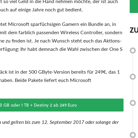
ht so viel Geld in die Hand nehmen möchte, der ist auch
ch auf einige Jahre noch gut bedient.
tet Microsoft sparfüchsigen Gamern ein Bundle an, in
Z
mit dem farblich passenden Wireless Controller, sondern
e zu finden ist. Je nach Wunsch steht euch das Aktions-
Verfügung: Ihr habt demnach die Wahl zwischen der One S
ck ist in der 500 GByte-Version bereits für 249€, das 1
aben. Beide Pakete liefert euch Microsoft
0 GB oder 1 TB + Destiny 2 ab 249 Euro
ich und gelten bis zum 12. September 2017 oder solange der