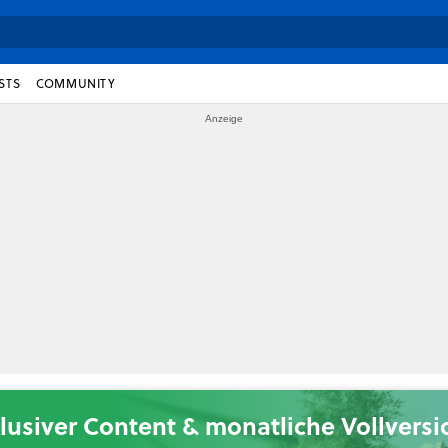
STS
COMMUNITY
lusiver Content & monatliche Vollvers