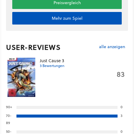
Preisvergleich
Mehr zum Spiel
USER-REVIEWS
alle anzeigen
Just Cause 3
3 Bewertungen
83
90+
0
70-
3
89
50-
0