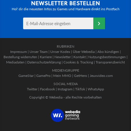
NEWSLETTER BESTELLEN
Hol' dir die neuesten Infos zu Games und Hardware direkt ins Postfach
RUBRIKEN
Impressum
|
Unser Team
|
Unser Kodex
|
Über Webedia
|
Abo kündigen
|
Bestellung widerrufen
|
Karriere
|
Newsletter
|
Kontakt
|
Nutzungsbestimmungen
|
Mediadaten
|
Datenschutzerklärung
|
Cookies & Tracking
|
Transparenzbericht
MEDIENGRUPPE
GameStar
|
GamePro
|
Mein MMO
|
GetHero
|
Jeuxvideo.com
SOCIAL MEDIA
Twitter
|
Facebook
|
Instagram
|
TikTok
|
WhatsApp
Copyright © Webedia - alle Rechte vorbehalten