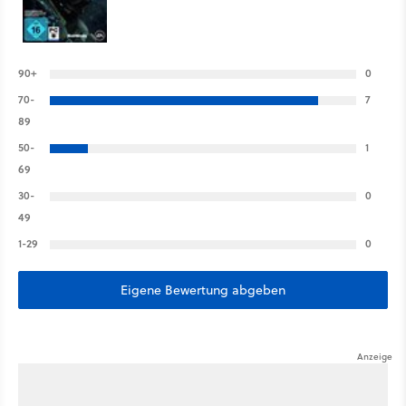
90+
0
70-
7
89
50-
1
69
30-
0
49
1-29
0
Eigene Bewertung abgeben