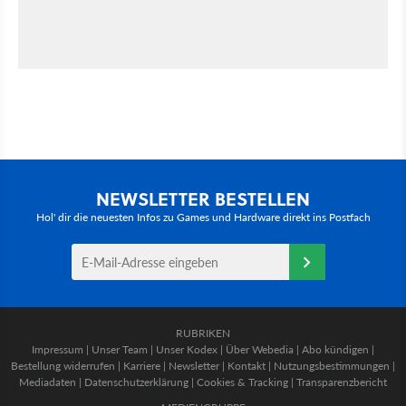
NEWSLETTER BESTELLEN
Hol' dir die neuesten Infos zu Games und Hardware direkt ins Postfach
RUBRIKEN
Impressum
|
Unser Team
|
Unser Kodex
|
Über Webedia
|
Abo kündigen
|
Bestellung widerrufen
|
Karriere
|
Newsletter
|
Kontakt
|
Nutzungsbestimmungen
|
Mediadaten
|
Datenschutzerklärung
|
Cookies & Tracking
|
Transparenzbericht