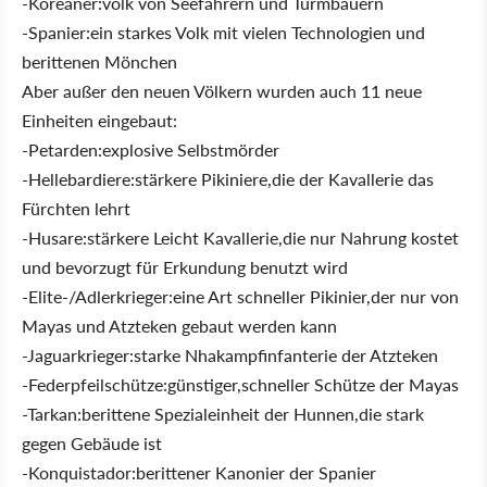
-Koreaner:volk von Seefahrern und Turmbauern
-Spanier:ein starkes Volk mit vielen Technologien und
berittenen Mönchen
Aber außer den neuen Völkern wurden auch 11 neue
Einheiten eingebaut:
-Petarden:explosive Selbstmörder
-Hellebardiere:stärkere Pikiniere,die der Kavallerie das
Fürchten lehrt
-Husare:stärkere Leicht Kavallerie,die nur Nahrung kostet
und bevorzugt für Erkundung benutzt wird
-Elite-/Adlerkrieger:eine Art schneller Pikinier,der nur von
Mayas und Atzteken gebaut werden kann
-Jaguarkrieger:starke Nhakampfinfanterie der Atzteken
-Federpfeilschütze:günstiger,schneller Schütze der Mayas
-Tarkan:berittene Spezialeinheit der Hunnen,die stark
gegen Gebäude ist
-Konquistador:berittener Kanonier der Spanier