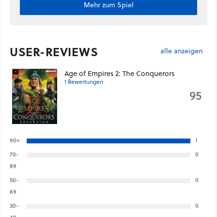
Mehr zum Spiel
USER-REVIEWS
alle anzeigen
Age of Empires 2: The Conquerors
1 Bewertungen
95
90+
1
70-
0
89
50-
0
69
30-
0