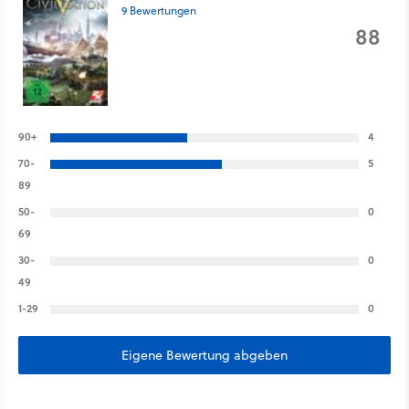
9 Bewertungen
88
90+
4
70-
5
89
50-
0
69
30-
0
49
1-29
0
Eigene Bewertung abgeben