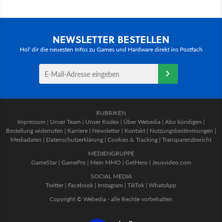
NEWSLETTER BESTELLEN
Hol' dir die neuesten Infos zu Games und Hardware direkt ins Postfach
RUBRIKEN
Impressum
|
Unser Team
|
Unser Kodex
|
Über Webedia
|
Abo kündigen
|
Bestellung widerrufen
|
Karriere
|
Newsletter
|
Kontakt
|
Nutzungsbestimmungen
|
Mediadaten
|
Datenschutzerklärung
|
Cookies & Tracking
|
Transparenzbericht
MEDIENGRUPPE
GameStar
|
GamePro
|
Mein MMO
|
GetHero
|
Jeuxvideo.com
SOCIAL MEDIA
Twitter
|
Facebook
|
Instagram
|
TikTok
|
WhatsApp
Copyright © Webedia - alle Rechte vorbehalten