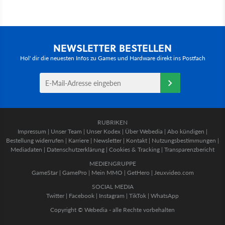
NEWSLETTER BESTELLEN
Hol' dir die neuesten Infos zu Games und Hardware direkt ins Postfach
RUBRIKEN
Impressum
|
Unser Team
|
Unser Kodex
|
Über Webedia
|
Abo kündigen
|
Bestellung widerrufen
|
Karriere
|
Newsletter
|
Kontakt
|
Nutzungsbestimmungen
|
Mediadaten
|
Datenschutzerklärung
|
Cookies & Tracking
|
Transparenzbericht
MEDIENGRUPPE
GameStar
|
GamePro
|
Mein MMO
|
GetHero
|
Jeuxvideo.com
SOCIAL MEDIA
Twitter
|
Facebook
|
Instagram
|
TikTok
|
WhatsApp
Copyright © Webedia - alle Rechte vorbehalten