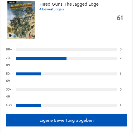
Hired Guns: The Jagged Edge
4 Bewertungen
61
90+
0
70-
2
89
50-
1
69
30-
0
49
1-29
1
Eigene Bewertung abgeben