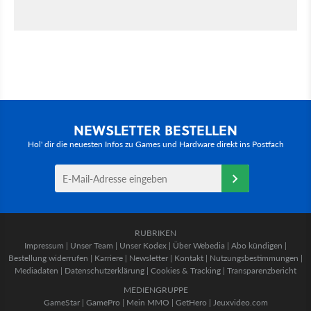
NEWSLETTER BESTELLEN
Hol' dir die neuesten Infos zu Games und Hardware direkt ins Postfach
RUBRIKEN
Impressum
|
Unser Team
|
Unser Kodex
|
Über Webedia
|
Abo kündigen
|
Bestellung widerrufen
|
Karriere
|
Newsletter
|
Kontakt
|
Nutzungsbestimmungen
|
Mediadaten
|
Datenschutzerklärung
|
Cookies & Tracking
|
Transparenzbericht
MEDIENGRUPPE
GameStar
|
GamePro
|
Mein MMO
|
GetHero
|
Jeuxvideo.com