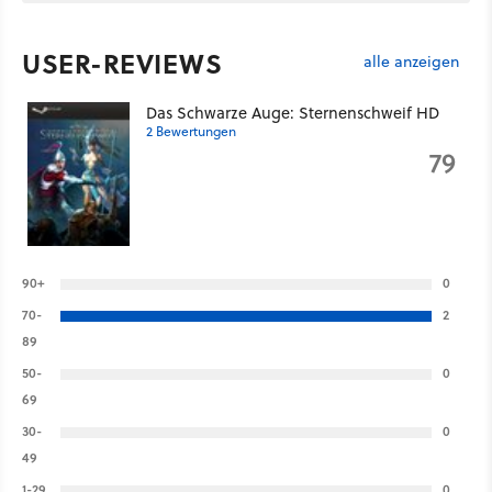
USER-REVIEWS
alle anzeigen
Das Schwarze Auge: Sternenschweif HD
2 Bewertungen
79
90+
0
70-
2
89
50-
0
69
30-
0
49
1-29
0