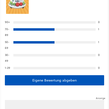
90+
0
70-
1
89
50-
1
69
30-
0
49
1-29
0
Eigene Bewertung abgeben