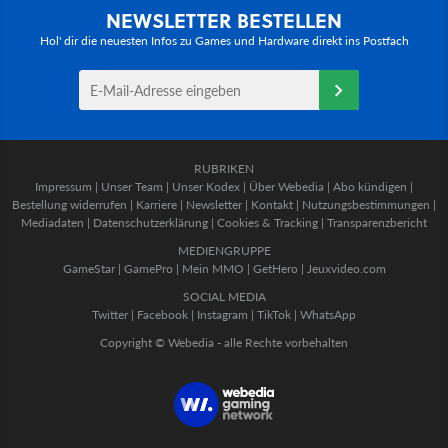
NEWSLETTER BESTELLEN
Hol' dir die neuesten Infos zu Games und Hardware direkt ins Postfach
RUBRIKEN
Impressum
|
Unser Team
|
Unser Kodex
|
Über Webedia
|
Abo kündigen
|
Bestellung widerrufen
|
Karriere
|
Newsletter
|
Kontakt
|
Nutzungsbestimmungen
|
Mediadaten
|
Datenschutzerklärung
|
Cookies & Tracking
|
Transparenzbericht
MEDIENGRUPPE
GameStar
|
GamePro
|
Mein MMO
|
GetHero
|
Jeuxvideo.com
SOCIAL MEDIA
Twitter
|
Facebook
|
Instagram
|
TikTok
|
WhatsApp
Copyright © Webedia - alle Rechte vorbehalten