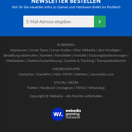
NEWSLETTER BESTELLEN
Hol' dir die neuesten Infos zu Games und Hardware direkt ins Postfach
RUBRIKEN
Impressum
|
Unser Team
|
Unser Kodex
|
Über Webedia
|
Abo kündigen
|
Bestellung widerrufen
|
Karriere
|
Newsletter
|
Kontakt
|
Nutzungsbestimmungen
|
Mediadaten
|
Datenschutzerklärung
|
Cookies & Tracking
|
Transparenzbericht
MEDIENGRUPPE
GameStar
|
GamePro
|
Mein MMO
|
GetHero
|
Jeuxvideo.com
SOCIAL MEDIA
Twitter
|
Facebook
|
Instagram
|
TikTok
|
WhatsApp
Copyright © Webedia - alle Rechte vorbehalten