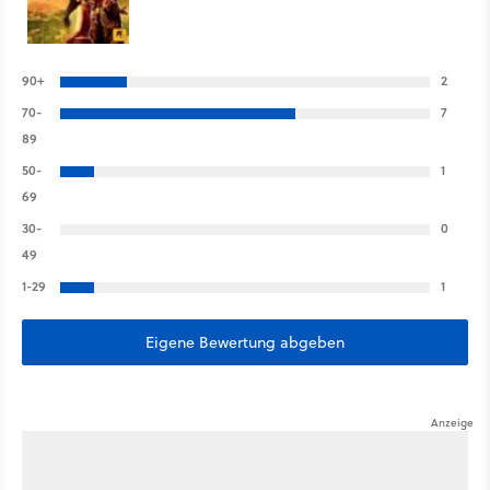
90+
2
70-
7
89
50-
1
69
30-
0
49
1-29
1
Eigene Bewertung abgeben