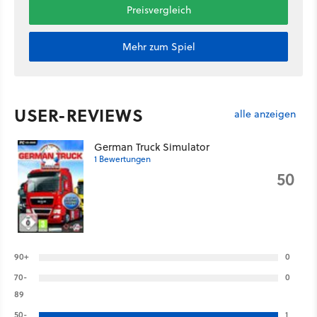
Preisvergleich
Mehr zum Spiel
USER-REVIEWS
alle anzeigen
German Truck Simulator
1 Bewertungen
50
90+
0
70-
0
89
50-
1