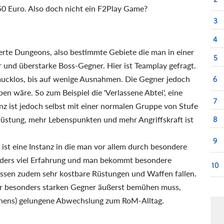
50 Euro. Also doch nicht ein F2Play Game?
3
4
ierte Dungeons, also bestimmte Gebiete die man in einer
5
er und überstarke Boss-Gegner. Hier ist Teamplay gefragt.
mucklos, bis auf wenige Ausnahmen. Die Gegner jedoch
6
n wäre. So zum Beispiel die 'Verlassene Abtei', eine
7
nz ist jedoch selbst mit einer normalen Gruppe von Stufe
8
rüstung, mehr Lebenspunkten und mehr Angriffskraft ist
9
 ist eine Instanz in die man vor allem durch besondere
onders viel Erfahrung und man bekommt besondere
10
lassen zudem sehr kostbare Rüstungen und Waffen fallen.
r besonders starken Gegner äußerst bemühen muss,
ssehens) gelungene Abwechslung zum RoM-Alltag.