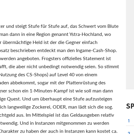
r und steigt Stufe für Stufe auf, das Schwert vom Blute
man dann in eine Region genannt Ystra-Hochland, wo
 übermächtige Held ist der die Gegner einfach
Absatz beschrieben entdeckt man den Ingame-Cash-Shop.
erden angeboten. Frogsters offizielles Statement ist
afft, die aber nicht unbedingt notwendig seien. So stimmt
 Nutzung des CS-Shops) auf Level 40 von einem
haden abbekommt, sogar mit der Plattenrüstung des
egner schon ein 1-Minuten-Kampf ist wie soll man dann
zige Quest. Und um überhaupt eine Stufe aufzusteigen
S
ch langweilige Zockerei, ODER, man lädt sich die sog.
tgeld aus. Im Mittelspiel ist das Geldausgeben relativ
1
snotwendig. Und in Instanzen mitgenommen zu werden
harakter zu haben der auch in Instanzen kann kostet ca.
2