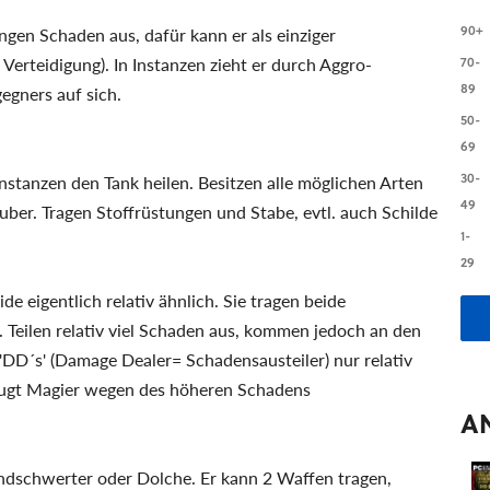
90+
geringen Schaden aus, dafür kann er als einziger
 Verteidigung). In Instanzen zieht er durch Aggro-
70-
89
egners auf sich.
50-
69
30-
 Instanzen den Tank heilen. Besitzen alle möglichen Arten
49
uber. Tragen Stoffrüstungen und Stabe, evtl. auch Schilde
1-
29
de eigentlich relativ ähnlich. Sie tragen beide
 Teilen relativ viel Schaden aus, kommen jedoch an den
 'DD´s' (Damage Dealer= Schadensausteiler) nur relativ
zugt Magier wegen des höheren Schadens
A
andschwerter oder Dolche. Er kann 2 Waffen tragen,