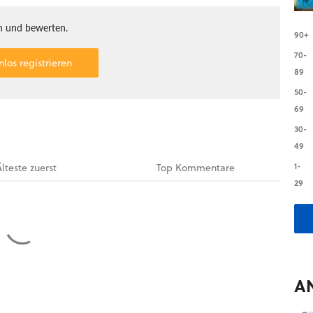
 und bewerten.
90+
70-
nlos registrieren
89
50-
69
30-
49
1-
Älteste
zuerst
Top
Kommentare
29
A