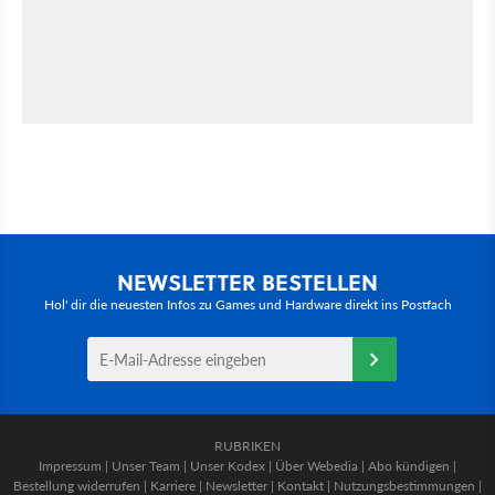
NEWSLETTER BESTELLEN
Hol' dir die neuesten Infos zu Games und Hardware direkt ins Postfach
RUBRIKEN
Impressum
|
Unser Team
|
Unser Kodex
|
Über Webedia
|
Abo kündigen
|
Bestellung widerrufen
|
Karriere
|
Newsletter
|
Kontakt
|
Nutzungsbestimmungen
|