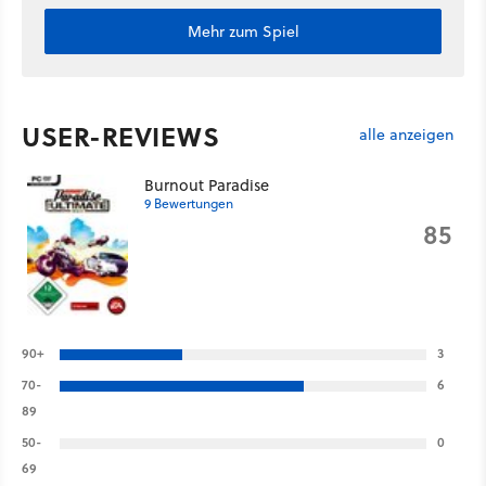
Mehr zum Spiel
USER-REVIEWS
alle anzeigen
Burnout Paradise
9 Bewertungen
85
90+
3
70-
6
89
50-
0
69