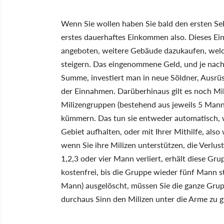
Wenn Sie wollen haben Sie bald den ersten Sekt
erstes dauerhaftes Einkommen also. Dieses Ei
angeboten, weitere Gebäude dazukaufen, welc
steigern. Das eingenommene Geld, und je nach 
Summe, investiert man in neue Söldner, Ausrü
der Einnahmen. Darüberhinaus gilt es noch Mil
Milizengruppen (bestehend aus jeweils 5 Mann)
kümmern. Das tun sie entweder automatisch, we
Gebiet aufhalten, oder mit Ihrer Mithilfe, also 
wenn Sie ihre Milizen unterstützen, die Verlu
1,2,3 oder vier Mann verliert, erhält diese G
kostenfrei, bis die Gruppe wieder fünf Mann st
Mann) ausgelöscht, müssen Sie die ganze Gru
durchaus Sinn den Milizen unter die Arme zu g