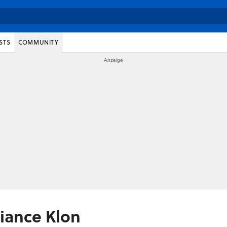
STS
COMMUNITY
liance Klon