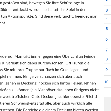
n gestoßen sind, bewegen Sie ihre Schützlinge in
 Söldner entdeckt worden, schaltet das Spiel in den
3
 tun Aktionspunkte. Sind diese verbraucht, beendet man
4
cht.
5
6
7
rdernd. Man tritt immer gegen eine Überzahl an Feinden
8
 KI verhält sich dabei durchwachsen. Oft laufen die
s Sie mit ihrer Truppe nur flach im Gras liegen, und
9
iel nehmen. Einige verschanzen sich aber auch
10
en, gehen in Deckung, hocken sich hinter Felsen, lehnen
schießen zu können (ein Mannöver das Ihnen übrigens nicht
swert treffsicher. Gute Deckung ist hier oberste Pflicht!
leren Schwierigkeitsgrad alle, aber auch wirklich alle
berstehen. Die Bereiche die einem Deckung bieten werden