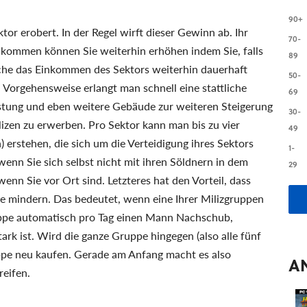
90+
or erobert. In der Regel wirft dieser Gewinn ab. Ihr
70-
nkommen können Sie weiterhin erhöhen indem Sie, falls
89
he das Einkommen des Sektors weiterhin dauerhaft
50-
Vorgehensweise erlangt man schnell eine stattliche
69
stung und eben weitere Gebäude zur weiteren Steigerung
30-
izen zu erwerben. Pro Sektor kann man bis zu vier
49
 erstehen, die sich um die Verteidigung ihres Sektors
1-
nn Sie sich selbst nicht mit ihren Söldnern in dem
29
wenn Sie vor Ort sind. Letzteres hat den Vorteil, dass
ste mindern. Das bedeutet, wenn eine Ihrer Milizgruppen
ruppe automatisch pro Tag einen Mann Nachschub,
ark ist. Wird die ganze Gruppe hingegen (also alle fünf
ppe neu kaufen. Gerade am Anfang macht es also
A
reifen.