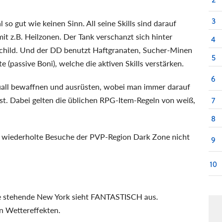
3
so gut wie keinen Sinn. All seine Skills sind darauf
mit z.B. Heilzonen. Der Tank verschanzt sich hinter
4
schild. Und der DD benutzt Haftgranaten, Sucher-Minen
5
 (passive Boni), welche die aktiven Skills verstärken.
6
iduall bewaffnen und ausrüsten, wobei man immer darauf
sst. Dabei gelten die üblichen RPG-Item-Regeln von weiß,
7
8
m wiederholte Besuche der PVP-Region Dark Zone nicht
9
10
ne stehende New York sieht FANTASTISCH aus.
en Wettereffekten.