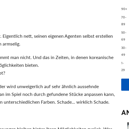
90+
70-
89
50-
 Eigentlich nett, seinen eigenen Agenten selbst erstellen
69
n armselig.
30-
49
mmt man nicht. Und das in Zeiten, in denen koreanische
1-
glichkeiten bieten.
29
pt?
der wird unweigerlich auf sehr ähnlich aussehnde
man im Spiel noch durch gefundene Stücke anpassen kann,
in unterschiedlichen Farben. Schade... wirklich Schade.
A
ssungen bleiben hinter ihren Möglichkeiten zurück. Was