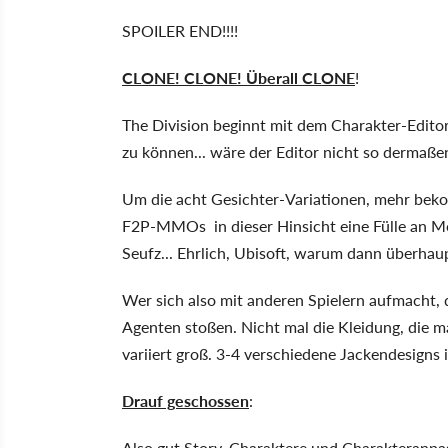
SPOILER END!!!!
CLONE! CLONE! Überall CLONE
!
The Division beginnt mit dem Charakter-Editor.
zu können... wäre der Editor nicht so dermaße
Um die acht Gesichter-Variationen, mehr beko
F2P-MMOs in dieser Hinsicht eine Fülle an Mö
Seufz... Ehrlich, Ubisoft, warum dann überhau
Wer sich also mit anderen Spielern aufmacht, 
Agenten stoßen. Nicht mal die Kleidung, die 
variiert groß. 3-4 verschiedene Jackendesigns 
Drauf geschossen
:
Also gut Story, Charaktere und Charakteranpa