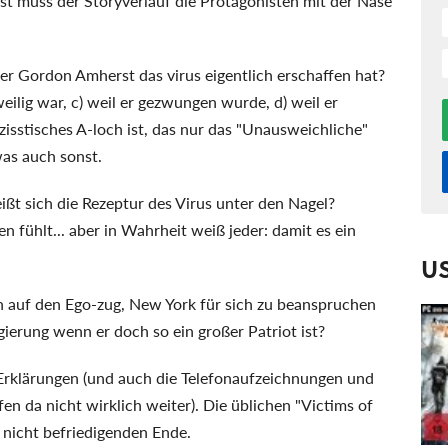
rst muss der Storyverlauf die Protagonisten mit der Nase
ker Gordon Amherst das virus eigentlich erschaffen hat?
weilig war, c) weil er gezwungen wurde, d) weil er
arzisstisches A-loch ist, das nur das "Unausweichliche"
was auch sonst.
ßt sich die Rezeptur des Virus unter den Nagel?
en fühlt... aber in Wahrheit weiß jeder: damit es ein
U
n auf den Ego-zug, New York für sich zu beanspruchen
gierung wenn er doch so ein großer Patriot ist?
 Erklärungen (und auch die Telefonaufzeichnungen und
 da nicht wirklich weiter). Die üblichen "Victims of
nicht befriedigenden Ende.