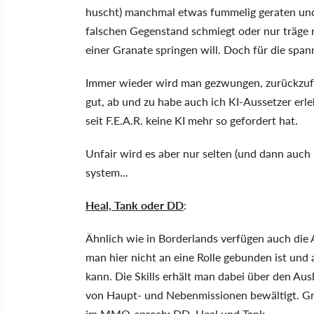
huscht) manchmal etwas fummelig geraten und 
falschen Gegenstand schmiegt oder nur träge 
einer Granate springen will. Doch für die sp
Immer wieder wird man gezwungen, zurückzufall
gut, ab und zu habe auch ich KI-Aussetzer erl
seit F.E.A.R. keine KI mehr so gefordert hat.
Unfair wird es aber nur selten (und dann auch 
system...
Heal, Tank oder DD
:
Ähnlich wie in Borderlands verfügen auch die A
man hier nicht an eine Rolle gebunden ist und
kann. Die Skills erhält man dabei über den Au
von Haupt- und Nebenmissionen bewältigt. Gru
im MMO-sprech: DD, Heal und Tank.