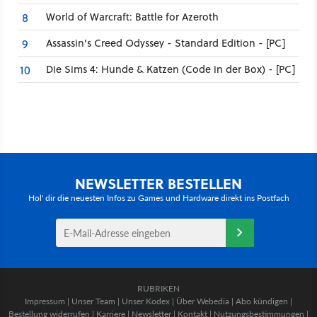
World of Warcraft: Battle for Azeroth
8
Assassin's Creed Odyssey - Standard Edition - [PC]
9
Die Sims 4: Hunde & Katzen (Code in der Box) - [PC]
10
NEWSLETTER BESTELLEN
Hol' dir die neuesten Infos zu Games und Hardware direkt ins Postfach
RUBRIKEN
Impressum
|
Unser Team
|
Unser Kodex
|
Über Webedia
|
Abo kündigen
|
Bestellung widerrufen
|
Karriere
|
Newsletter
|
Kontakt
|
Nutzungsbestimmungen
|