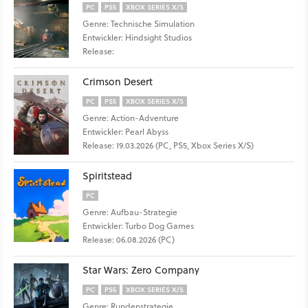
PC
PS5
XBOX SERIES X/S
Genre: Technische Simulation
Entwickler: Hindsight Studios
Release:
Crimson Desert
PC
PS5
XBOX SERIES X/S
Genre: Action-Adventure
Entwickler: Pearl Abyss
Release: 19.03.2026 (PC, PS5, Xbox Series X/S)
Spiritstead
PC
Genre: Aufbau-Strategie
Entwickler: Turbo Dog Games
Release: 06.08.2026 (PC)
Star Wars: Zero Company
PC
PS5
XBOX SERIES X/S
Genre: Rundenstrategie