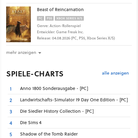
Beast of Reincarnation
PC
PS5
XBOX SERIES X/S
Genre: Action-Rollenspiel
Entwickler: Game Freak Inc.
Release: 04.08.2026 (PC, PS5, Xbox Series X/S)
mehr anzeigen
SPIELE-CHARTS
alle anzeigen
Anno 1800 Sonderausgabe - [PC]
1
Landwirtschafts-Simulator 19 Day One Edition - [PC]
2
Die Siedler History Collection - [PC]
3
Die Sims 4
4
Shadow of the Tomb Raider
5