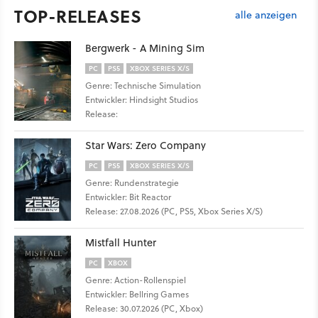
TOP-RELEASES
alle anzeigen
Bergwerk - A Mining Sim
PC
PS5
XBOX SERIES X/S
Genre: Technische Simulation
Entwickler: Hindsight Studios
Release:
Star Wars: Zero Company
PC
PS5
XBOX SERIES X/S
Genre: Rundenstrategie
Entwickler: Bit Reactor
Release: 27.08.2026 (PC, PS5, Xbox Series X/S)
Mistfall Hunter
PC
XBOX
Genre: Action-Rollenspiel
Entwickler: Bellring Games
Release: 30.07.2026 (PC, Xbox)