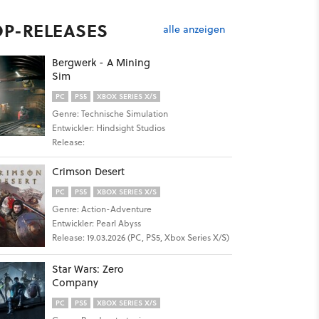
OP-RELEASES
alle anzeigen
Bergwerk - A Mining
Sim
PC
PS5
XBOX SERIES X/S
Genre: Technische Simulation
8
Entwickler: Hindsight Studios
Release:
Crimson Desert
PC
PS5
XBOX SERIES X/S
Genre: Action-Adventure
Entwickler: Pearl Abyss
Release: 19.03.2026 (PC, PS5, Xbox Series X/S)
Star Wars: Zero
Company
PC
PS5
XBOX SERIES X/S