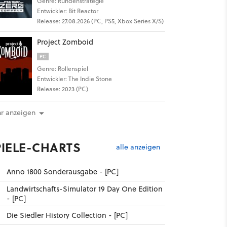
Genre: Rundenstrategie
Entwickler: Bit Reactor
Release: 27.08.2026 (PC, PS5, Xbox Series X/S)
6
Project Zomboid
PC
Genre: Rollenspiel
Entwickler: The Indie Stone
Release: 2023 (PC)
r anzeigen
PIELE-CHARTS
alle anzeigen
54
Anno 1800 Sonderausgabe - [PC]
Landwirtschafts-Simulator 19 Day One Edition
- [PC]
Die Siedler History Collection - [PC]