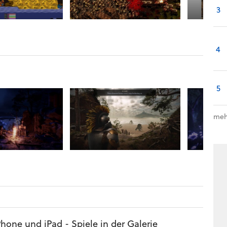
3
4
5
meh
Phone und iPad - Spiele in der Galerie