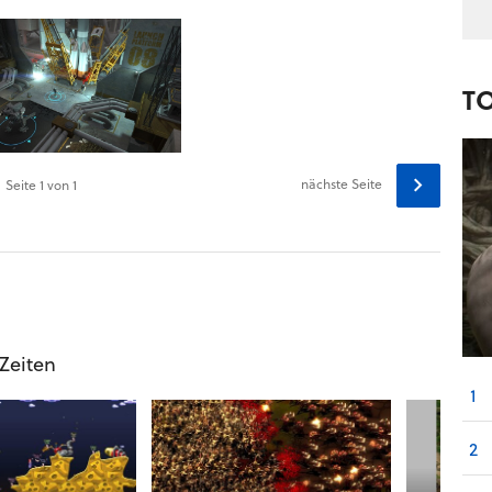
T
nächste Seite
Seite
1
von 1
 Zeiten
1
2