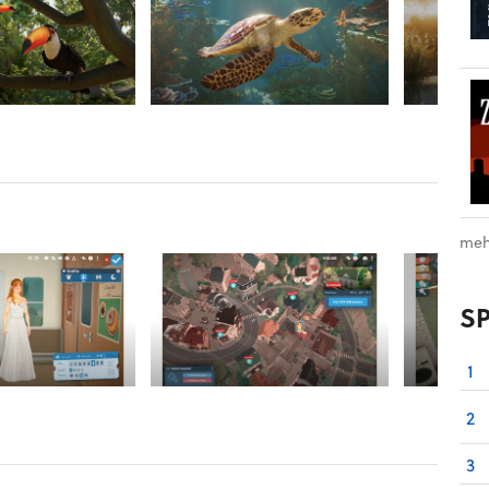
meh
S
1
2
3