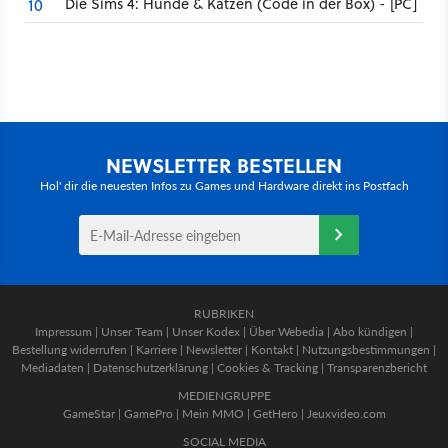
Die Sims 4: Hunde & Katzen (Code in der Box) - [PC]
10
NEWSLETTER BESTELLEN
Hol' dir die neuesten Infos zu Games und Hardware direkt ins Postfach
RUBRIKEN
Impressum
|
Unser Team
|
Unser Kodex
|
Über Webedia
|
Abo kündigen
|
Bestellung widerrufen
|
Karriere
|
Newsletter
|
Kontakt
|
Nutzungsbestimmungen
|
Mediadaten
|
Datenschutzerklärung
|
Cookies & Tracking
|
Transparenzbericht
MEDIENGRUPPE
GameStar
|
GamePro
|
Mein MMO
|
GetHero
|
Jeuxvideo.com
SOCIAL MEDIA