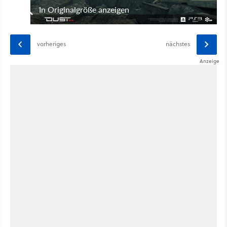
In Originalgröße anzeigen
vorheriges
nächstes